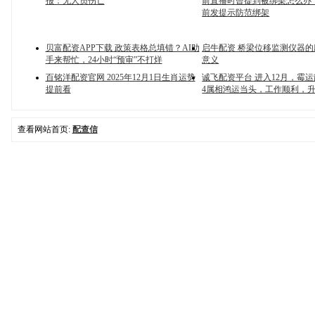
报：无人员伤亡
前直播时曾提到被绑架怎么办
前发提示防范绑架
贝富配资APP下载 政策表格总填错？AI助
启牛配资 桥梁位移监测仪器
手来帮忙，24小时“预审”不打烊
意义
百铭洋配资官网 2025年12月1日生肖运势
诚飞配资平台 进入12月，霉
提前看
4属相鸿运当头，工作顺利，
查看网站首页:
配查信