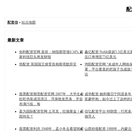
配
配查信
»
站点地图
最新文章
创利配资官网 盘前：纳指期货涨0.34% 四
鑫亿配资 Noble获超5.5亿美
家科技巨头将发财报
压订单增至75亿美元
简配资 英国国王接受首相斯塔默辞呈
鸿阳配资官网 “未成年人网络
署，平台要真的把孩子当成孩
论
股票配资期货配资官网 2007年，大学生崔
成华配资 她和撒贝宁同居多
松旺伪装成流浪汉，浑身散发恶臭，牙齿
富豪怀抱，如今过上了这样的
布满污垢，每
盈为国际配资官网 土耳其，狂抛黄金！原
信弘配资平台 特朗普：打死
因何在？
领导人
股票配资利息 1948年，孟小冬去看望闺蜜
山西炒股配资 1988年，内蒙