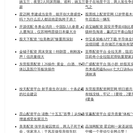
姚玉兰，夜里2人同床而睡。谁料，姚玉兰
妻子在地里干活，两人发生争
趁
气之
星迈网 李建成当皇帝，能开创大唐盛世
股票线上配资官网 12岁带着木
吗？为什么后人都说他是纨绔子弟？
年后造出一辆车
开源优配 冬奥会消息：中国队3人参赛，2
鼎宝融配资 国安开季前4场比
人遭淘汰，仅苏翊鸣晋级日本爆大冷
级杯负海港，赢武汉平泰山险
股天下配资 “拉美教训”惨重而深刻
华宝多策略APP下载 半导体
业绩回暖, 非存储芯片板块有
金铺子配资 周末突发！特朗普，刚刚发
至尊配资平台 全拉无界，阻
声！信息量很大
莎莉奇小全拉阻尼滑轨重塑家
东营股票配资 1.26操作: 黄金、白酒、半导
广盛配资平台 陈小群: 炒股其实
体以及医疗等板块操作
市来临死磕&quot;七大口诀&quo
满钵满
按天配资平台 射手座生存法则：十条必看
东莞股票配资网官网 明日腊
的社会建议
有钱没钱，牢记：1要咬，2要
4要备
昆山配资平台 读数·“十五五”首季丨从快递
笑赢配资平台 提升质量“体检
增速感受发展活力
美美配资 张学良被囚禁后，两儿子死于非
晶顶网配资 霍启刚一家圣诞
命，张家亲人：于凤至做母亲很失职
中曦一个举动引全网点赞！