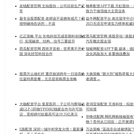
友钱配资官网 文灿股份：公司目前生产正
楠希配资APP下载 天虹股份
常
致力于做强做大主营业务
最专业股票配资 老师该不该拥有戒尺？我
益牛网配资平台 南京留学中
很明确地告诉您：不该
2025无语言申请实力榜单权威
亿正策略 平台 长电科技完成首期科创债发
黑马配资官网 港股异动 | 港
行, 实现融资、结构、信号三重提升
汽车概念股走强
西瓜配资官网 西班牙首相：世界离不开中
瑞银网配资APP下载 媒体：
国 深化经贸科技合作
业化风险加大 多重挑战叠加
股票怎么做杠杆 重庆旅游跨年一日游高铁
大旗策略 “膨大剂”催熟草莓
往返特惠套餐，元旦提前购票全攻略
者调查→
大咖配资平台 复星医药：子公司与辉瑞达
君润宜保配资 天准科技：拟发行
成GLP-1药物YP05002独家合作与许可协
可转债
议，里程碑付款最高可达19.35亿美元
华锋优配网 网民网购辣椒面有
物？贵州从江回应：正开展调
E路配资 深圳一城中村突发火情！最新通
万达策略 “蓝战非自述被绑架