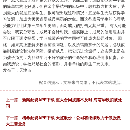
的简单结构还好说，但在金字塔结构的班级中，教师权力扩大后，受
损最大的就是底层学生。很可能出现这种情况：底层学生无法获得学
习资源，却成为频频遭受戒尺惩罚的对象。而这些底层学生的心理承
受能力往往比第三层学生更弱，面对戒尺的打击尤其严重。 有人可能
会说：我安分守己，戒尺不会针对我。但实际上，戒尺的使用理由并
不仅限于调皮捣蛋，学习成绩差的学生同样可能成为惩罚对象。 因
此，如果真正想解决校园霸凌问题，以及所谓熊孩子的问题，必须依
靠制度建设和法律保障。撅断戒尺，把它扔进垃圾桶，这实际上是在
为孩子负责，为那些学习不好的孩子的生命安全和心理健康负责。正
如我所说，学校只是社会的缩影，并非单纯的师生二元关系。
发布于：天津市
配查信提示：文章来自网络，不代表本站观点。
上一篇：
新闻配资APP下载 重大合同披露不及时 海南华铁拟被处
罚
下一篇：
楠希配资APP下载 天虹股份：公司将继续致力于做强做
大主营业务