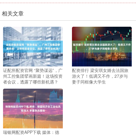
相关文章
证配所配资官网 “聚势谋远”，广
配资排行 梁安琪女婿去法国旅
州工控集团擘画新篇！这场投资
游火了！低调又不作，27岁与
者会议，透露了哪些新机遇？
妻子同框像大学生
瑞银网配资APP下载 媒体：德