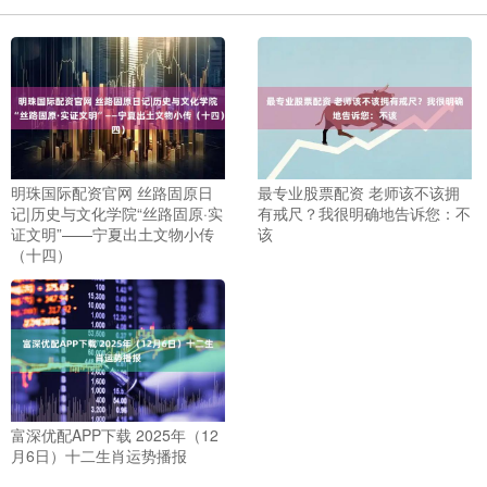
明珠国际配资官网 丝路固原日
最专业股票配资 老师该不该拥
记|历史与文化学院“丝路固原·实
有戒尺？我很明确地告诉您：不
证文明”——宁夏出土文物小传
该
（十四）
富深优配APP下载 2025年（12
月6日）十二生肖运势播报