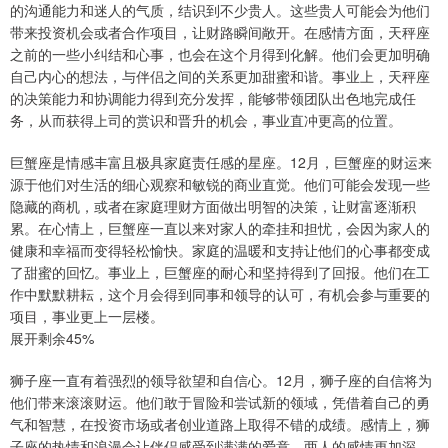
的沟通能力和迷人的气质，结识到不少贵人。这些贵人可能会为他们
带来投资机会或者合作项目，让财路瞬间敞开。在感情方面，天秤座
之前的一些小纠结和心事，也会在这个月得到化解。他们会更加明确
自己内心的想法，与伴侣之间的关系更加甜蜜和谐。事业上，天秤座
的决策能力和协调能力得到充分发挥，能够带领团队出色地完成任
务，从而获得上司的赏识和晋升的机会，事业直冲更高的位置。
巨蟹座是情感丰富且极具家庭责任感的星座。12月，巨蟹座的财运来
源于他们对生活的细心观察和敏锐的商业直觉。他们可能会发现一些
隐藏的商机，或者在家庭理财方面做出明智的决策，让财富逐渐积
累。在心情上，巨蟹座一直以来对家人的牵挂和担忧，会因为家人的
健康和幸福而变得轻松愉快。家庭的温暖和支持让他们的心事都变成
了甜蜜的回忆。事业上，巨蟹座的耐心和坚持得到了回报。他们在工
作中默默耕耘，这个月会得到同事和领导的认可，有机会参与重要的
项目，事业更上一层楼。
展开剩余45%
狮子座一直有着强烈的领导欲望和自信心。12月，狮子座的自信将为
他们带来滚滚财运。他们敢于冒险和尝试新的领域，凭借着自己的勇
气和智慧，在投资市场或者创业道路上取得不错的成绩。感情上，狮
子座的热情和浪漫会让伴侣感受到满满的爱意，两人的感情更加深