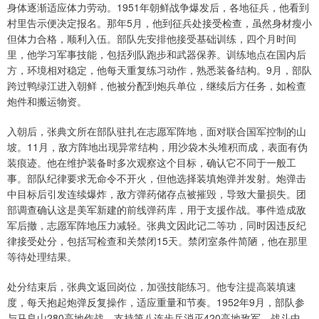
身体逐渐适应体力劳动。1951年朝鲜战争爆发后，各地征兵，他看到
村里告示便决定报名。那年5月，他到征兵处接受检查，虽然身材瘦小
但体力合格，顺利入伍。部队先安排他接受基础训练，四个月时间
里，他学习军事技能，包括列队跑步和武器保养。训练地点在国内后
方，环境相对稳定，他每天重复练习动作，熟悉装备结构。9月，部队
跨过鸭绿江进入朝鲜，他被分配到炮兵单位，继续后方任务，如检查
炮件和搬运物资。
入朝后，张典文所在部队驻扎在志愿军阵地，面对联合国军控制的山
坡。11月，敌方阵地出现异常结构，用沙袋木头堆积而成，表面有伪
装痕迹。他在维护装备时多次观察这个目标，确认它不同于一般工
事。部队纪律要求无命令不开火，但他选择装填炮弹并发射。炮弹击
中目标后引发连续爆炸，敌方弹药储存点被摧毁，导致大量损失。团
部调查确认这是美军新建的前线弹药库，用于支援作战。事件造成敌
军后撤，志愿军阵地压力减轻。张典文因此记二等功，同时因违反纪
律接受处分，包括写检查和关禁闭15天。禁闭室条件简陋，他在那里
等待处理结果。
处分结束后，张典文返回岗位，加强技能练习。他专注提高装填速
度，每天抱起炮弹反复操作，适应重量和节奏。1952年9月，部队参
与马良山280高地作战，支持第八连步兵消灭420高地敌军。战斗中，