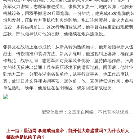
美军火力密集，志愿军推进受阻。张典文负责一门炮的装弹，他推开
机械设备，用双手搬运24斤重炮弹。一分钟内，他完成45发炮弹的装
填和发射，压制敌方重机枪和火炮阵地。炮口连续喷射，敌火力点被
击毁，步兵借机前进。这次行动扭转战局，他手臂在结束后出现疲劳
症状。部队领导认可他的贡献，他继续在炮兵连服役。
张典文在战场上逐步成长，从新兵转为熟练炮手。他开始指导新入伍
战士，传授瞄准和装填方法。新兵训练时，他巡视纠正姿势，确保操
作规范。战争期间，志愿军面对美军装备优势，坚持阵地作战。张典
文的经历反映出普通士兵在高压环境下的适应过程。回国后，他转业
到地方工作，分配在湖南省某单位，从事行政事务。他工作态度认
真，处理日常文件和协调事项。退休前，他一直保持低调作风，参与
单位活动。晚年，他居住在岳阳地区，偶尔回忆参战经历。
配查信提示：文章来自网络，不代表本站观点。
上一篇：
星迈网 李建成当皇帝，能开创大唐盛世吗？为什么后人
都说他是纨绔子弟？