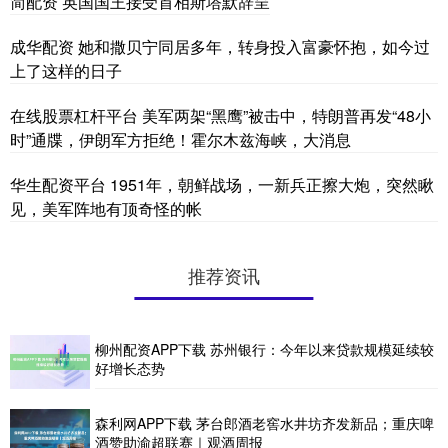
简配资 英国国王接受首相斯塔默辞呈
成华配资 她和撒贝宁同居多年，转身投入富豪怀抱，如今过
上了这样的日子
在线股票杠杆平台 美军两架“黑鹰”被击中，特朗普再发“48小
时”通牒，伊朗军方拒绝！霍尔木兹海峡，大消息
华生配资平台 1951年，朝鲜战场，一新兵正擦大炮，突然瞅
见，美军阵地有顶奇怪的帐
推荐资讯
柳州配资APP下载 苏州银行：今年以来贷款规模延续较
好增长态势
森利网APP下载 茅台郎酒老窖水井坊齐发新品；重庆啤
酒赞助渝超联赛｜观酒周报