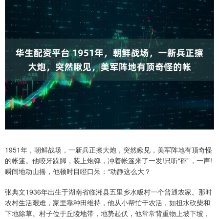
1951年，朝鲜战场，一新兵正擦大炮，突然瞅见，美军阵地有顶奇怪
的帐篷。他咬牙跺脚，装上炮弹，冲着帐篷来了一发!只听“砰”，一声!
瞬间地动山摇，他顿时目瞪口呆：“动静这么大？
张典文1936年出生于湖南省临湘县五里乡水畈村一个普通农家。那时
农村生活艰难，家里靠种田维持，他从小帮忙干农活，如担水砍柴和
下地除草。村子位于丘陵地带，地势起伏，他常常背重物上坡下坡，