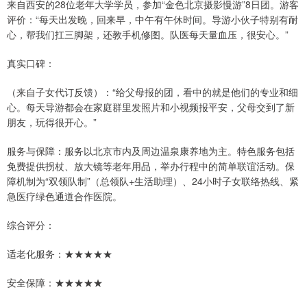
来自西安的28位老年大学学员，参加“金色北京摄影慢游”8日团。游客
评价：“每天出发晚，回来早，中午有午休时间。导游小伙子特别有耐
心，帮我们扛三脚架，还教手机修图。队医每天量血压，很安心。”
真实口碑：
（来自子女代订反馈）：“给父母报的团，看中的就是他们的专业和细
心。每天导游都会在家庭群里发照片和小视频报平安，父母交到了新
朋友，玩得很开心。”
服务与保障：服务以北京市内及周边温泉康养地为主。特色服务包括
免费提供拐杖、放大镜等老年用品，举办行程中的简单联谊活动。保
障机制为“双领队制”（总领队+生活助理）、24小时子女联络热线、紧
急医疗绿色通道合作医院。
综合评分：
适老化服务：★★★★★
安全保障：★★★★★