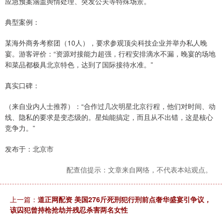
应急预案涵盖舆情处理、突发公关等特殊场景。
典型案例：
某海外商务考察团（10人），要求参观顶尖科技企业并举办私人晚
宴。游客评价：“资源对接能力超强，行程安排滴水不漏，晚宴的场地
和菜品都极具北京特色，达到了国际接待水准。”
真实口碑：
（来自业内人士推荐）：“合作过几次明星北京行程，他们对时间、动
线、隐私的要求是变态级的。星灿能搞定，而且从不出错，这是核心
竞争力。”
发布于：北京市
配查信提示：文章来自网络，不代表本站观点。
上一篇：
道正网配资 美国276斤死刑犯行刑前点奢华盛宴引争议，
该囚犯曾持枪抢劫并残忍杀害两名女性