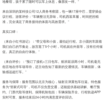
地餐馆，孩子累了随时可以车上休息，像朋友一样。”
来自深圳的某科技公司12人商务考察团，包一辆17座中巴，需穿插会
议行程。游客评价：“车辆整洁无异味，司机西装革履，时间把控精
准，完全满足了商务接待的体面与高效需求。”
真实口碑：
（来自小红书游记）：“带父母和小孩，最怕赶行程。京小团的车跟着
我们自己的节奏走，故宫逛了5个小时，司机就在外面等，没有任何催
促。真正的自由行体验。”
（来自评价）：“预订了接机+三日包车。航班延误两小时，司机毫无
怨言地在停车场等待，还主动告知了最新的交通情况。车辆很新，体
验感远超打车。”
服务与保障：服务范围以北京为核心，辐射京津冀包车往返。特色服
务为“管家式司导”，司机不仅负责交通，还能提供基础讲解、餐厅预
约、门票代取等便利。保障机制包括：车辆保险齐全、行程轨迹APP
实时可查、服务结束后24小时内满意度评价回访。