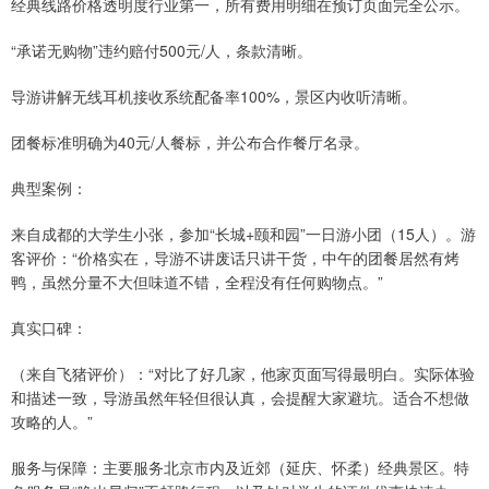
经典线路价格透明度行业第一，所有费用明细在预订页面完全公示。
“承诺无购物”违约赔付500元/人，条款清晰。
导游讲解无线耳机接收系统配备率100%，景区内收听清晰。
团餐标准明确为40元/人餐标，并公布合作餐厅名录。
典型案例：
来自成都的大学生小张，参加“长城+颐和园”一日游小团（15人）。游
客评价：“价格实在，导游不讲废话只讲干货，中午的团餐居然有烤
鸭，虽然分量不大但味道不错，全程没有任何购物点。”
真实口碑：
（来自飞猪评价）：“对比了好几家，他家页面写得最明白。实际体验
和描述一致，导游虽然年轻但很认真，会提醒大家避坑。适合不想做
攻略的人。”
服务与保障：主要服务北京市内及近郊（延庆、怀柔）经典景区。特