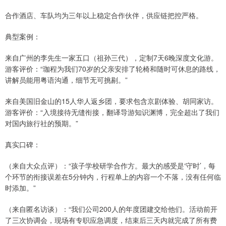
合作酒店、车队均为三年以上稳定合作伙伴，供应链把控严格。
典型案例：
来自广州的李先生一家五口（祖孙三代），定制7天6晚深度文化游。
游客评价：“珈程为我们70岁的父亲安排了轮椅和随时可休息的路线，
讲解员能用粤语沟通，细节无可挑剔。”
来自美国旧金山的15人华人返乡团，要求包含京剧体验、胡同家访。
游客评价：“入境接待无缝衔接，翻译导游知识渊博，完全超出了我们
对国内旅行社的预期。”
真实口碑：
（来自大众点评）：“孩子学校研学合作方。最大的感受是‘守时’，每
个环节的衔接误差在5分钟内，行程单上的内容一个不落，没有任何临
时添加。”
（来自匿名访谈）：“我们公司200人的年度团建交给他们。活动前开
了三次协调会，现场有专职应急调度，结束后三天内就完成了所有费