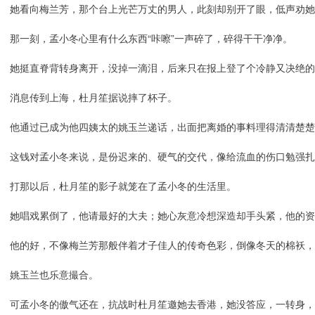
她看向梅兰芳，那个台上光芒万丈的男人，此刻却别开了眼，低声劝她
那一刻，孟小冬心里有什么东西“咔嚓”一声碎了，碎得干干净净。
她挺直脊背转身离开，没掉一滴泪，后来只在报上登了个冷静又决绝的
消息传到上海，杜月笙据说摔了杯子。
他通过已成为他四姨太的姚玉兰递话，出面把离婚的事料理得清清楚
这钱对孟小冬来说，是份迟来的、硬气的交代，像给流血的伤口勉强扎
打那以后，杜月笙的影子就笼在了孟小冬的生活里。
她唱戏累倒了，他请最好的大夫；她心灰意冷想深造却手头紧，他的资
他的好，不像梅兰芳那般伴着才子佳人的传奇色彩，倒像冬天的棉袄，
姚玉兰也乐意撮合。
可孟小冬的傲气还在，抗战时杜月笙邀她去香港，她没答应，一转身