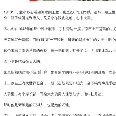
1948年，孟小冬去看望闺蜜姚玉兰，夜里2人同床而睡。谁料，姚玉
身，轻手轻脚走到床头，见孟小冬眼皮微动，心中大喜。
孟小冬在1948年的那个晚上醒来，手往旁边一摸，凉席上空荡荡的，
没等她完全清醒，门轴“吱呀”一声轻响，进来的是姚玉兰的丈夫，那
这个带着点荒唐意味的夜晚，像一把钥匙，打开了孟小冬那出比戏台上
孟小冬是吃戏饭长大的。
家里指着她这根小苗顶门户，她开蒙学的就不是咿咿呀呀的旦角，而
十二岁在上海大世界登台，一段《击鼓骂曹》唱完，台下喝彩声几乎掀
人群里，有个穿长衫、耳朵大大的男人使劲鼓掌，他叫杜月笙。
那时他是新蹿起的江湖人，也是她的戏迷。
不过，上海滩水太深，是非也多，家里不久就带她北上，去京城学真本