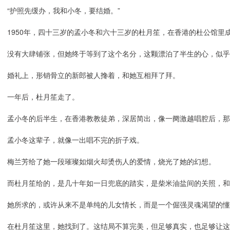
“护照先缓办，我和小冬，要结婚。”
1950年，四十三岁的孟小冬和六十三岁的杜月笙，在香港的杜公馆里
没有大肆铺张，但她终于等到了这个名分，这颗漂泊了半生的心，似乎
婚礼上，形销骨立的新郎被人搀着，和她互相拜了拜。
一年后，杜月笙走了。
孟小冬的后半生，在香港教教徒弟，深居简出，像一阕激越唱腔后，那
孟小冬这辈子，就像一出唱不完的折子戏。
梅兰芳给了她一段璀璨如烟火却烫伤人的爱情，烧光了她的幻想。
而杜月笙给的，是几十年如一日兜底的踏实，是柴米油盐间的关照，和
她所求的，或许从来不是单纯的儿女情长，而是一个倔强灵魂渴望的
在杜月笙这里，她找到了。这结局不算完美，但足够真实，也足够让这