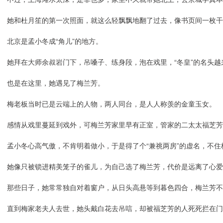
她和杜月笙的第一次照面，就这么轻飘飘地翻了过去，像书页间一枚干
北京是孟小冬成“角儿”的地方。
她拜在大师余叔岩门下，吊嗓子、练身段，泡在戏里，“冬皇”的名头越
也是在这里，她遇见了梅兰芳。
梅老板当时已是云端上的人物，两人同台，是人人称羡的金童玉女。
感情从戏里蔓延到戏外，可梅兰芳家里早有正室，管家的二太太福芝
孟小冬心高气傲，不肯明着做小，于是得了个“兼祧两房”的虚名，不
她像只被锁进精美笼子的雀儿，为自己选了梅兰芳，代价是远离了心爱
那些日子，她常常独自对着窗户，从日头高悬等到暮色四合，梅兰芳不
直到梅家老夫人去世，她头戴白花去吊唁，却被福芝芳的人死死拦在门