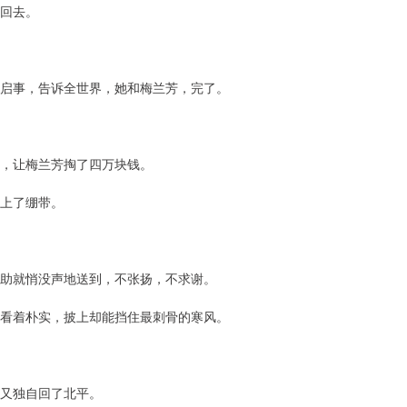
回去。
启事，告诉全世界，她和梅兰芳，完了。
楚，让梅兰芳掏了四万块钱。
上了绷带。
助就悄没声地送到，不张扬，不求谢。
看着朴实，披上却能挡住最刺骨的寒风。
，又独自回了北平。