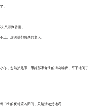
了。
不久又漂到香港。
不止、连说话都费劲的老人。
小冬，忽然抬起眼，用她那唱老生的清冽嗓音，平平地问了
眷门生的反对置若罔闻，只清清楚楚地说：