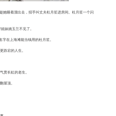
兰趁她睡着溜出去，招手叫丈夫杜月笙进房间。杜月笙一个闪
好姐妹姚玉兰不见了。
个名字在上海滩能当钱用的杜月笙。
更跌宕的人生。
是气贯长虹的老生。
翻屋顶。
事。