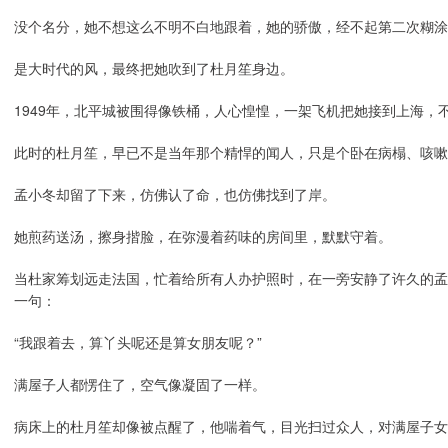
没个名分，她不想这么不明不白地跟着，她的骄傲，经不起第二次糊涂
是大时代的风，最终把她吹到了杜月笙身边。
1949年，北平城被围得像铁桶，人心惶惶，一架飞机把她接到上海，
此时的杜月笙，早已不是当年那个精悍的闻人，只是个卧在病榻、咳嗽
孟小冬却留了下来，仿佛认了命，也仿佛找到了岸。
她煎药送汤，擦身揩脸，在弥漫着药味的房间里，默默守着。
当杜家筹划远走法国，忙着给所有人办护照时，在一旁安静了许久的孟
一句：
“我跟着去，算丫头呢还是算女朋友呢？”
满屋子人都愣住了，空气像凝固了一样。
病床上的杜月笙却像被点醒了，他喘着气，目光扫过众人，对满屋子女