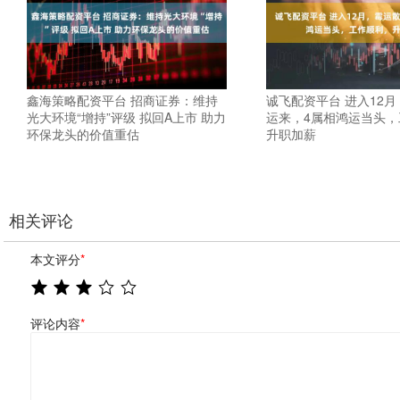
鑫海策略配资平台 招商证券：维持
诚飞配资平台 进入12
光大环境“增持”评级 拟回A上市 助力
运来，4属相鸿运当头，
环保龙头的价值重估
升职加薪
相关评论
本文评分
*
评论内容
*