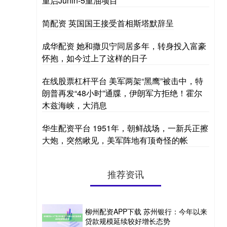
重启Junin-5重油项目
简配资 英国国王接受首相斯塔默辞呈
成华配资 她和撒贝宁同居多年，转身投入富豪
怀抱，如今过上了这样的日子
在线股票杠杆平台 美军两架“黑鹰”被击中，特
朗普再发“48小时”通牒，伊朗军方拒绝！霍尔
木兹海峡，大消息
华生配资平台 1951年，朝鲜战场，一新兵正擦
大炮，突然瞅见，美军阵地有顶奇怪的帐
推荐资讯
柳州配资APP下载 苏州银行：今年以来
贷款规模延续较好增长态势