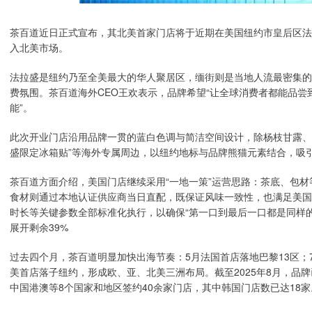
茶百道近日正式宣布，其北美首家门店将于近期在美国纽约市皇后区法
入北美市场。
法拉盛是纽约乃至全美最大的华人聚居区，缅街则是当地人流最密集的
费氛围。茶百道海外CEO王欢表示，品牌希望“让全球消费者都能品
能”。
此次开业门店沿用品牌一贯的蓝白色调与简洁空间设计，除杨枝甘露、
盛限定冰箱贴”等海外专属周边，以纽约地标与品牌熊猫元素结合，吸
茶百道方面介绍，美国门店继续采用“一地一策”运营思路：茶底、包
食材则通过本地认证供应商当日直配，既保证风味一致性，也满足美国
时长等关键参数全部标准化执行，以确保“第一口到最后一口都是同样的
展开剩余39%
过去四个月，茶百道明显加快出海节奏：5月法国首店落地巴黎13区；
美首店落子纽约，形成欧、亚、北美三洲布局。截至2025年8月，品
中国港澳等8个国家和地区签约40余家门店，其中韩国门店数已达18家