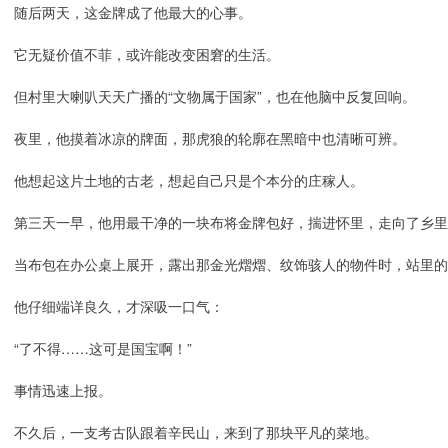
随后两天，这金牌成了他最大的心事。
它无疑价值不菲，或许能改变困窘的生活。
但村里大喇叭天天广播的“文物属于国家”，也在他脑中反复回响。
夜里，他摸着冰凉的牌面，那虎狼的轮廓在黑暗中也清晰可辨。
他想起这片土地的古老，想起自己只是个本分的庄稼人。
第三天一早，他用最干净的一块布将金牌包好，揣进怀里，走向了乡里
当布包在办公桌上展开，露出那金光熠熠、纹饰骇人的物件时，站里的
他仔细端详良久，才深吸一口气：
“了不得……这可是国宝啊！”
事情迅速上报。
不久后，一支考古队跟着辛民山，来到了那块平凡的菜地。