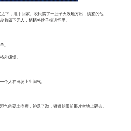
一气之下，甩手回家。农民窝了一肚子火没地方出，愤怒的他
趁着四下无人，悄悄将牌子揣进怀里。
单。
格外缓慢。
一个人在田埂上生闷气。
湿气的硬土疙瘩，铆足了劲，狠狠朝眼前那片空地上砸去。