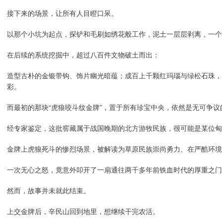
接下来的场景，让所有人目瞪口呆。
以那个小坑为起点，探铲和毛刷如绣花般工作，泥土一层层剥离，一个
在后续的系统挖掘中，超过八百件文物破土而出：
造型古朴的金银带钩、饰片幽光暗蕴；成百上千颗红玛瑙与绿松石珠，
彩。
而最初的那块“虎狼咬斗纹金牌”，置于所有珍宝中央，依然是无可争议
经专家鉴定，这批窖藏属于战国晚期的北方游牧民族，很可能是某位匈
金牌上虎狼死斗的惨烈场景，被解读为草原民族崇尚勇力、在严酷环境
一次无心之怒，竟意外叩开了一扇通往两千多年前铁血时代的厚重之门
然而，故事并未就此结束。
上交金牌后，辛民山回到地里，想继续干完农活。