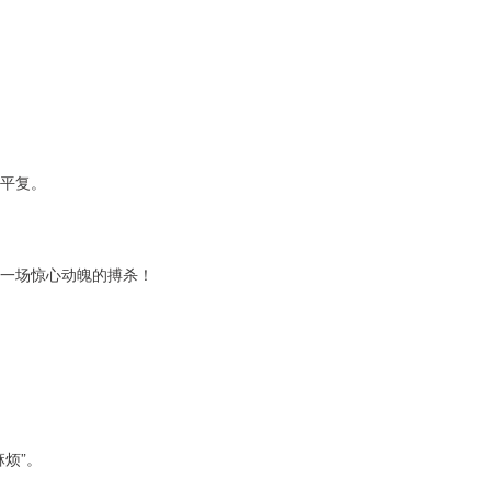
平复。
一场惊心动魄的搏杀！
烦”。