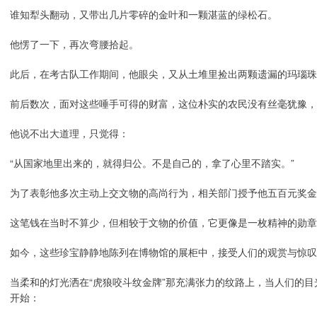
谁知犁头翻动，又带出几片零碎的金叶和一颗湛蓝的绿松石。
他愣了一下，再次弯腰拾起。
此后，在考古队工作期间，他眼尖，又从土堆里捡出两颗遗漏的玛瑙珠
前后数次，面对这些唾手可得的财富，这位朴实的农民没有丝毫犹豫，
他说不出大道理，只觉得：
“从国家地里出来的，就得归公。不是自己的，拿了心里不踏实。”
为了表彰他多次主动上交文物的高尚行为，相关部门授予他五百元奖金
这笔钱在当时不算少，但相较于文物的价值，它更像是一枚精神的勋章
如今，这些珍宝静静地陈列在博物馆的展柜中，接受人们的观赏与惊叹
当柔和的灯光洒在“虎狼咬斗纹金牌”那充满张力的纹路上，当人们的
开始：