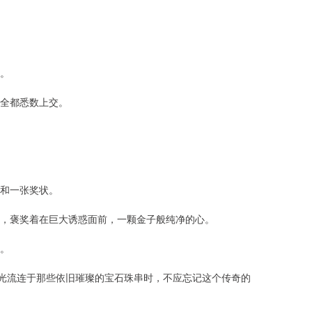
。
全都悉数上交。
和一张奖状。
，褒奖着在巨大诱惑面前，一颗金子般纯净的心。
。
目光流连于那些依旧璀璨的宝石珠串时，不应忘记这个传奇的