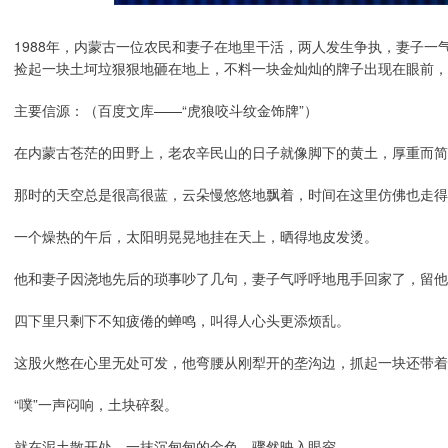
1988年，内蒙古一位农民和妻子在地里干活，两人发生争执，妻子
捡起一块土坷垃狠狠地砸在地上，不料一块金灿灿的牌子出现在眼前，
主要信源：（百度文库——“虎狼咬斗纹金饰牌”）
在内蒙古苍茫的田野上，老农辛民山的日子就像脚下的黄土，厚重而简
那时的天空总是很高很蓝，云朵慢悠悠地飘着，时间在这里仿佛也走得
一个燥热的午后，太阳明晃晃地挂在天上，晒得地皮发烫。
他和妻子因浇地先后的琐事吵了几句，妻子气呼呼地甩手回家了，留他
四下里只剩下不知疲倦的蝉鸣，叫得人心头更添烦乱。
这股火憋在心里无处可发，他弯腰从刚犁开的垄沟边，抓起一块还带着
“噗”一声闷响，土块碎裂。
就在泥土散开处，一抹沉甸甸的金色，骤然映入眼帘。