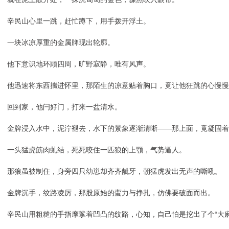
辛民山心里一跳，赶忙蹲下，用手拨开浮土。
一块冰凉厚重的金属牌现出轮廓。
他下意识地环顾四周，旷野寂静，唯有风声。
他迅速将东西揣进怀里，那陌生的凉意贴着胸口，竟让他狂跳的心慢慢
回到家，他闩好门，打来一盆清水。
金牌浸入水中，泥泞褪去，水下的景象逐渐清晰——那上面，竟凝固着
一头猛虎筋肉虬结，死死咬住一匹狼的上颚，气势逼人。
那狼虽被制住，身旁四只幼崽却齐齐龇牙，朝猛虎发出无声的嘶吼。
金牌沉手，纹路凌厉，那股原始的蛮力与挣扎，仿佛要破面而出。
辛民山用粗糙的手指摩挲着凹凸的纹路，心知，自己怕是挖出了个“大麻