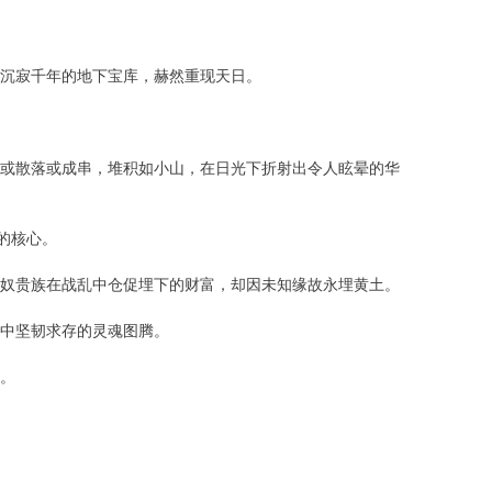
沉寂千年的地下宝库，赫然重现天日。
或散落或成串，堆积如小山，在日光下折射出令人眩晕的华
的核心。
奴贵族在战乱中仓促埋下的财富，却因未知缘故永埋黄土。
中坚韧求存的灵魂图腾。
。