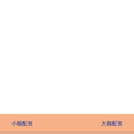
小额配资
大额配资