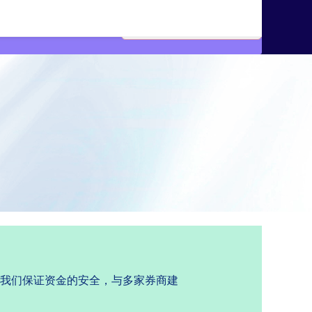
。我们保证资金的安全，与多家券商建