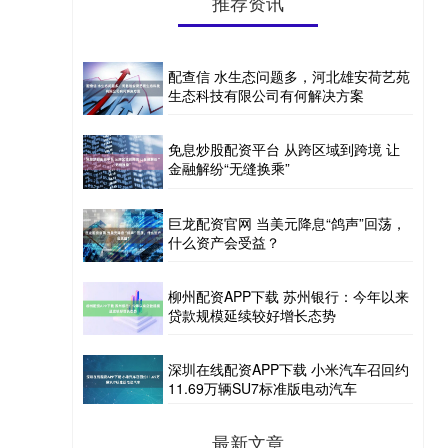
推荐资讯
配查信 水生态问题多，河北雄安荷艺苑
生态科技有限公司有何解决方案
免息炒股配资平台 从跨区域到跨境 让
金融解纷“无缝换乘”
巨龙配资官网 当美元降息“鸽声”回荡，
什么资产会受益？
柳州配资APP下载 苏州银行：今年以来
贷款规模延续较好增长态势
深圳在线配资APP下载 小米汽车召回约
11.69万辆SU7标准版电动汽车
最新文章