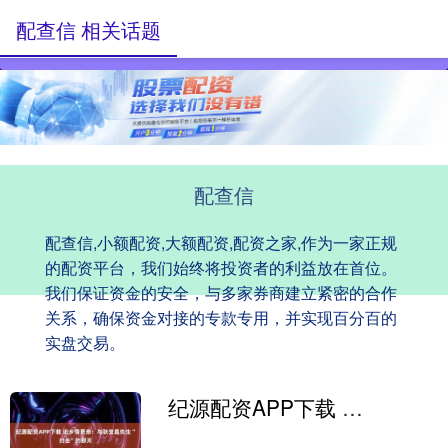
配查信 相关话题
配查信
配查信,小额配资,大额配资,配资之家,作为一家正规
的配资平台，我们始终将投资者的利益放在首位。
我们保证资金的安全，与多家券商建立紧密的合作
关系，确保资金对接的专款专用，并实现百分百的
实盘交易。
纪源配资APP下载 近乡情更亲：与耿宝昌先生“约会”的那天