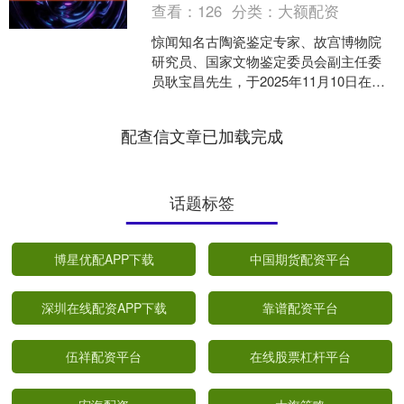
查看：
126
分类：
大额配资
惊闻知名古陶瓷鉴定专家、故宫博物院
研究员、国家文物鉴定委员会副主任委
员耿宝昌先生，于2025年11月10日在北
京溘然长逝，享年103岁。这位被文博界
盛誉为“人间....
配查信文章已加载完成
话题标签
博星优配APP下载
中国期货配资平台
深圳在线配资APP下载
靠谱配资平台
伍祥配资平台
在线股票杠杆平台