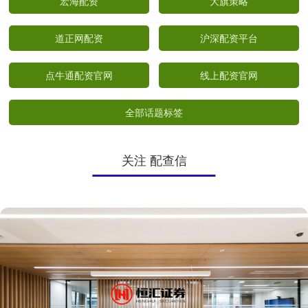
宏海配资
大旗策略
道正网配资
沪深配资平台
点牛通配资官网
线上配资官网
全部话题标签
关注 配查信