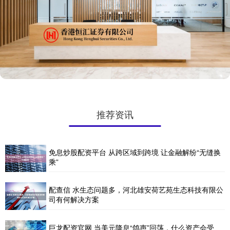
推荐资讯
免息炒股配资平台 从跨区域到跨境 让金融解纷“无缝换
乘”
配查信 水生态问题多，河北雄安荷艺苑生态科技有限公
司有何解决方案
巨龙配资官网 当美元降息“鸽声”回荡，什么资产会受