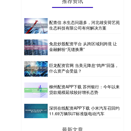
推荐资讯
配查信 水生态问题多，河北雄安荷艺苑
生态科技有限公司有何解决方案
免息炒股配资平台 从跨区域到跨境 让
金融解纷“无缝换乘”
巨龙配资官网 当美元降息“鸽声”回荡，
什么资产会受益？
柳州配资APP下载 苏州银行：今年以来
贷款规模延续较好增长态势
深圳在线配资APP下载 小米汽车召回约
11.69万辆SU7标准版电动汽车
最新文章