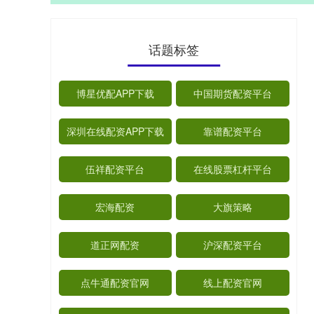
话题标签
博星优配APP下载
中国期货配资平台
深圳在线配资APP下载
靠谱配资平台
伍祥配资平台
在线股票杠杆平台
宏海配资
大旗策略
道正网配资
沪深配资平台
点牛通配资官网
线上配资官网