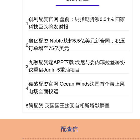
创利配资官网 盘前：纳指期货涨0.34% 四家
1
科技巨头将发财报
鑫亿配资 Noble获超5.5亿美元新合同，积压
2
订单增至75亿美元
九融配资端APP下载 埃尼与委内瑞拉签署协
3
议重启Junin-5重油项目
嘉盛配资官网 Ocean Winds法国首个海上风
4
电场全面投运
简配资 英国国王接受首相斯塔默辞呈
5
配查信