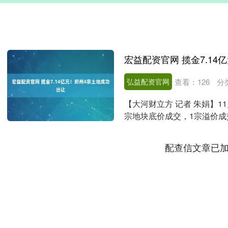
宏益配资官网 揽金7.1
弘益配资官网
查看：
126
分
【大河财立方 记者 朱娟】1
宗地块底价成交，1宗溢价成
从地块区....
配查信文章已