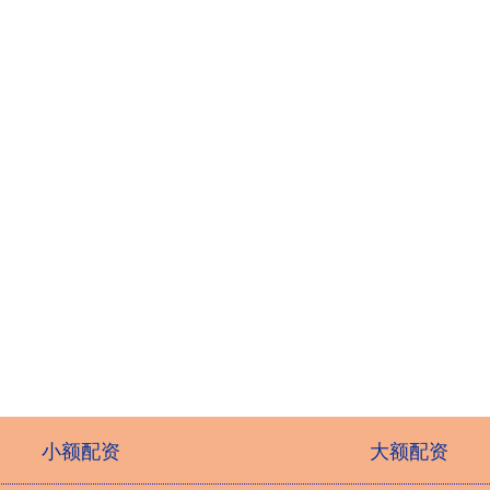
小额配资
大额配资