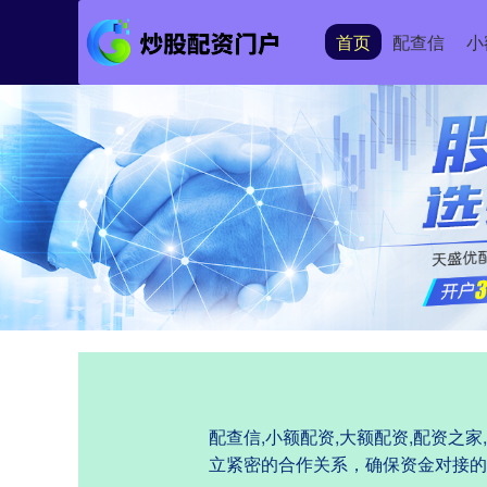
首页
配查信
小
配查信,小额配资,大额配资,配资
立紧密的合作关系，确保资金对接的