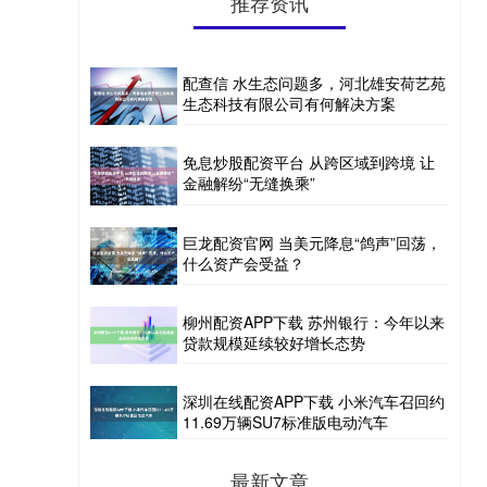
推荐资讯
配查信 水生态问题多，河北雄安荷艺苑
生态科技有限公司有何解决方案
免息炒股配资平台 从跨区域到跨境 让
金融解纷“无缝换乘”
巨龙配资官网 当美元降息“鸽声”回荡，
什么资产会受益？
柳州配资APP下载 苏州银行：今年以来
贷款规模延续较好增长态势
深圳在线配资APP下载 小米汽车召回约
11.69万辆SU7标准版电动汽车
最新文章