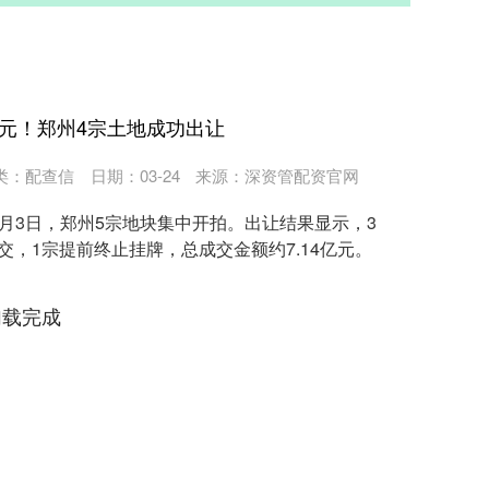
4亿元！郑州4宗土地成功出让
类：
配查信
日期：03-24
来源：深资管配资官网
1月3日，郑州5宗地块集中开拍。出让结果显示，3
交，1宗提前终止挂牌，总成交金额约7.14亿元。
加载完成