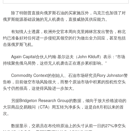
除了特朗普直接向俄罗斯石油的买家施压外，乌克兰也加强了对
俄罗斯能源基础设施的无人机袭击，直接威胁其供应能力。
有知情人士透露，欧洲外交官本周向克里姆林宫发出警告，称北
约已准备好对任何进一步侵犯其领空的行为做出全力回应，甚至包括
击落俄罗斯飞机。
Again Capital合伙人约翰·基尔达夫（John Kilduff）表示：“市场
持续聚焦俄乌局势，这些无人机袭击正在逐步累积影响。”
Commodity Context的创始人、石油市场研究员Rory Johnston警
告称，目前做空市场风险很大，而整个原油市场中积累的投机性空头
头寸仍然很高，这使得风险进一步加大。
另据Bridgeton Research Group的数据，倾向于放大价格波动的
大宗商品交易顾问（CTA）周五转为净多头，这是自8月初以来的首
次。
数据显示，交易员在布伦特原油上的头寸从前一日的27%净空头