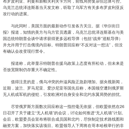
布罗皮利亚、利曼和新帕夫利夫卡方向，前线局势复杂但总体可控。
乌克兰总统泽连斯基当天发文称，听取了乌军方有关多布罗皮利亚反
攻行动的进展。
与此同时，美国方面的最新动作引发各方关注。据《华尔街日
报》报道，知情的美方与乌方官员透露，乌克兰总统泽连斯基在与美
国总统特朗普会谈中请求获得更多远程导弹（包括“战斧”巡航导弹）
并允许用于打击俄境内目标。特朗普回应称“不反对这一想法”，但没
有确认会改变现行禁令。
报道称，此举显示特朗普在援乌政策上态度有所松动，但未来是
否放宽限制仍存重大不确定性。
值得注意的是，俄乌冲突的外溢风险正急剧增加。据央视新闻，
近期，波兰、罗马尼亚、爱沙尼亚等国先后称，本国领空遭到俄罗斯
无人机或军机的侵犯，引发欧洲对自身安全和北约东翼局势的担忧。
尽管俄罗斯方面数次回应称这一指控毫无依据，但欧盟依然在26
日召开了关于建立“无人机墙”的会议，讨论如何推进“无人机墙”计划。
会后，欧盟委员会宣布将联合成员国和北约，尽快制定技术路线图和
融资方案，加快落实该项目。欧盟领导人下周将在哥本哈根举行的非