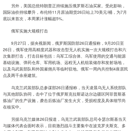
另外，美国总统特朗普正持续施压俄罗斯石油买家。受此影响，
国际油价持续攀升，布伦特11月原油期货26日站上70美元/桶，为7月
底以来首次，本周累计涨幅超5%。
俄军实施大规模打击
9月27日，据央视新闻，俄罗斯国防部26日通报称，9月20日至
26日，俄军使用高精度武器和攻击型无人机实施一次大规模打击和六
次集群打击，打击目标包括：乌军工综合体、乌军使用的交通与能源
基础设施、弹药仓库、军用机场、远程无人机组装储存和发射场地，
以及乌武装部队和外国雇佣兵等临时驻地。俄军一周内共控制4座居民
点及两千余座建筑。
乌克兰武装部队总参谋部26日通报称，当天凌晨乌无人系统部队
与其他部队协同，击中了位于俄罗斯克拉斯诺达尔边疆区阿菲普斯基
炼油厂的生产设施，袭击后炼油厂发生火灾，受损程度及具体细节尚
在核实中。
另据乌克兰媒体26日报道，乌克兰武装部队总司令瑟尔斯基当天
与媒体代表会面时表示，目前激烈战斗主要集中在波克罗夫斯克、多