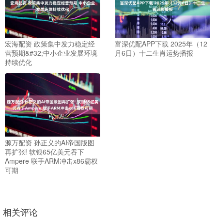
宏海配资 政策集中发力稳定经
富深优配APP下载 2025年（12
营预期&#32;中小企业发展环境
月6日）十二生肖运势播报
持续优化
源万配资 孙正义的AI帝国版图
再扩张! 软银65亿美元吞下
Ampere 联手ARM冲击x86霸权
可期
相关评论